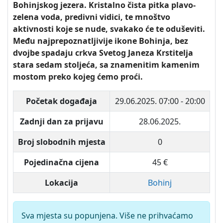
Bohinjskog jezera. Kristalno čista pitka plavo-
zelena voda, predivni vidici, te mnoštvo
aktivnosti koje se nude, svakako će te oduševiti.
Među najprepoznatljivije ikone Bohinja, bez
dvojbe spadaju crkva Svetog Janeza Krstitelja
stara sedam stoljeća, sa znamenitim kamenim
mostom preko kojeg ćemo proći.
Početak događaja
29.06.2025.
07:00 - 20:00
Zadnji dan za prijavu
28.06.2025.
Broj slobodnih mjesta
0
Pojedinačna cijena
45 €
Lokacija
Bohinj
Sva mjesta su popunjena. Više ne prihvaćamo