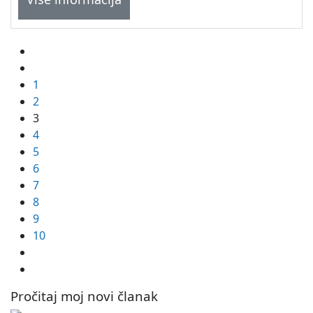
1
2
3
4
5
6
7
8
9
10
Pročitaj moj novi članak