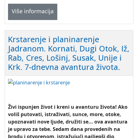
Više informacija
Krstarenje i planinarenje
Jadranom. Kornati, Dugi Otok, Iž,
Rab, Cres, Lošinj, Susak, Unije i
Krk. 7-dnevna avantura života.
Živi ispunjen život i kreni u avanturu života! Ako
voliš putovati, istraživati, sunce, more, otoke,
upoznavati nove ljude, družiti se... ova avantura
je upravo za tebe. Sedam dana provedenih na
brodu i otvorenom, istražujući najljepši dio