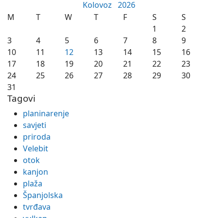
Kolovoz
2026
M
T
W
T
F
S
S
1
2
3
4
5
6
7
8
9
10
11
12
13
14
15
16
17
18
19
20
21
22
23
24
25
26
27
28
29
30
31
Tagovi
planinarenje
savjeti
priroda
Velebit
otok
kanjon
plaža
Španjolska
tvrđava