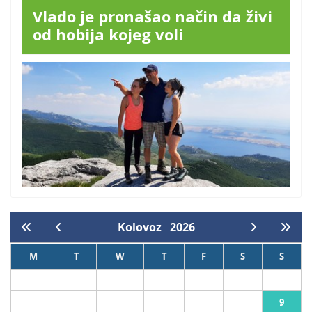
Vlado je pronašao način da živi
od hobija kojeg voli
Kolovoz
2026
M
T
W
T
F
S
S
1
2
9
3
4
5
6
7
8