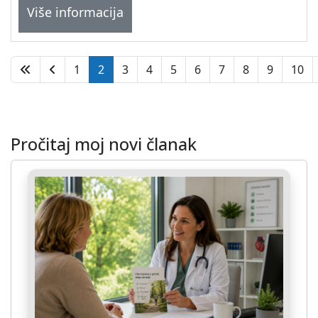
Više informacija
1
2
3
4
5
6
7
8
9
10
Pročitaj moj novi članak