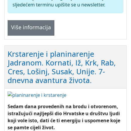
sljedećem terminu upišite se u newsletter.
Više informacija
Krstarenje i planinarenje
Jadranom. Kornati, Iž, Krk, Rab,
Cres, Lošinj, Susak, Unije. 7-
dnevna avantura života.
Sedam dana provedenih na brodu i otvorenom,
istražujući najljepši dio Hrvatske u društvu ljudi
koji vole isto, dati će ti energiju i uspomene koje
se pamte cijeli život.