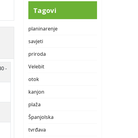
Tagovi
planinarenje
savjeti
priroda
Velebit
30 -
otok
kanjon
plaža
Španjolska
tvrđava