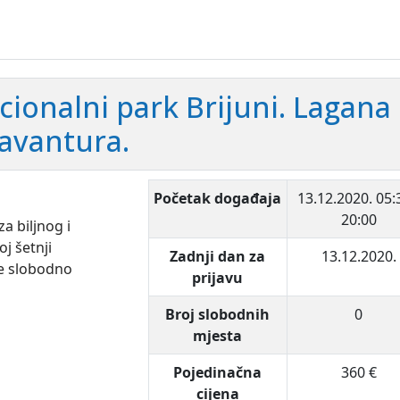
cionalni park Brijuni. Lagana
avantura.
Početak događaja
13.12.2020.
05:
20:00
a biljnog i
j šetnji
Zadnji dan za
13.12.2020.
je slobodno
prijavu
Broj slobodnih
0
mjesta
Pojedinačna
360 €
cijena