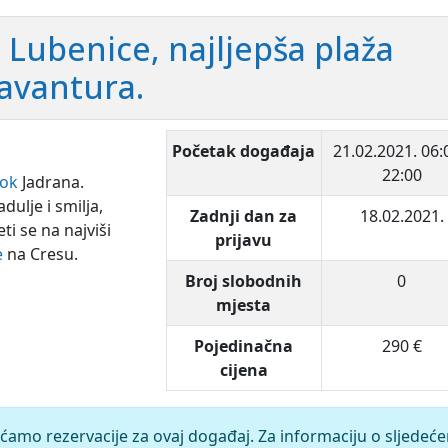
a. Lubenice, najljepša plaža
avantura.
Početak događaja
21.02.2021.
06:
22:00
ok
Jadrana.
ulje i smilja,
Zadnji dan za
18.02.2021.
i se na najviši
prijavu
e
na Cresu.
Broj slobodnih
0
mjesta
Pojedinačna
290 €
cijena
ćamo rezervacije za ovaj događaj. Za informaciju o sljedeć