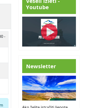
Veseli Izleti -
Youtube
00 -
Newsletter
em
Ako želite istražiti ljepote