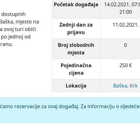
Početak događaja
14.02.2021.
07:
21:00
a, dostupnih
Baška, mjesto na
Zadnji dan za
11.02.2021.
 ovoj turi obići
prijavu
 po jednoj od
dranu.
Broj slobodnih
0
mjesta
Pojedinačna
250 €
cijena
Lokacija
Baška, Krk
ćamo rezervacije za ovaj događaj. Za informaciju o sljedeć