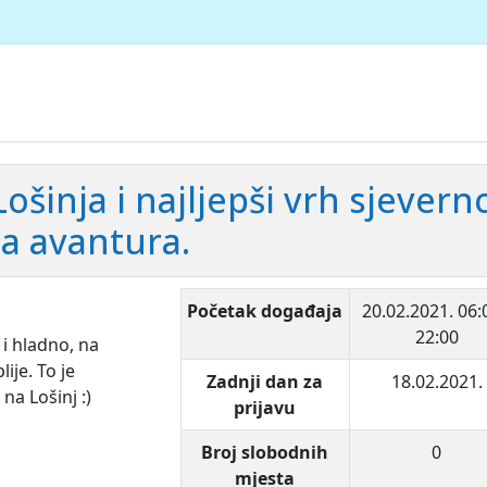
Lošinja i najljepši vrh sjevern
a avantura.
Početak događaja
20.02.2021.
06:
22:00
 i hladno, na
ije. To je
Zadnji dan za
18.02.2021.
na Lošinj :)
prijavu
Broj slobodnih
0
mjesta