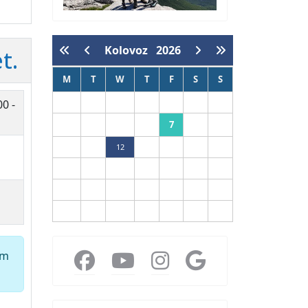
Kolovoz
2026
t.
M
T
W
T
F
S
S
1
2
00 -
7
3
4
5
6
8
9
10
11
12
13
14
15
16
17
18
19
20
21
22
23
24
25
26
27
28
29
30
31
em