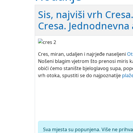
Sis, najviši vrh Cres
Cresa. Jednodnevna 
Cres, miran, udaljen i najrjeđe naseljeni
Ot
Nošeni blagim vjetrom što prenosi miris kad
obići ćemo stanište bjeloglavog supa, popet
vrh otoka, spustiti se do najpoznatije
plaž
Sva mjesta su popunjena. Više ne prihva