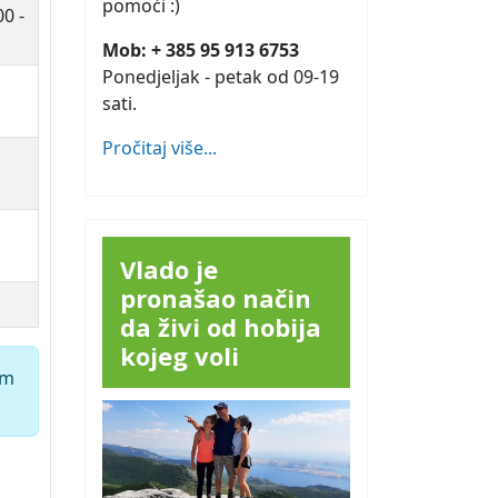
pomoći :)
00 -
Mob: + 385 95 913 6753
Ponedjeljak - petak od 09-19
sati.
Pročitaj više...
Vlado je
pronašao način
da živi od hobija
kojeg voli
em