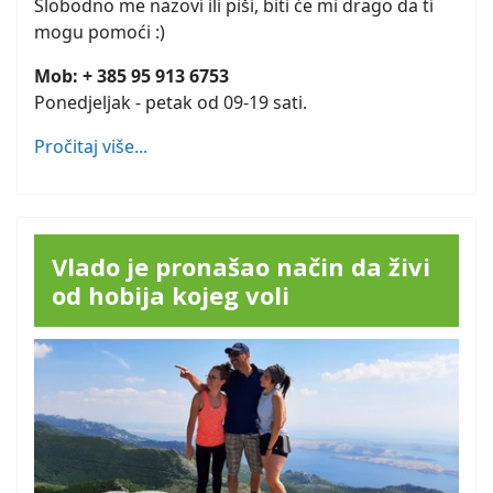
Slobodno me nazovi ili piši, biti će mi drago da ti
mogu pomoći :)
Mob: + 385 95 913 6753
Ponedjeljak - petak od 09-19 sati.
Pročitaj više...
Vlado je pronašao način da živi
od hobija kojeg voli