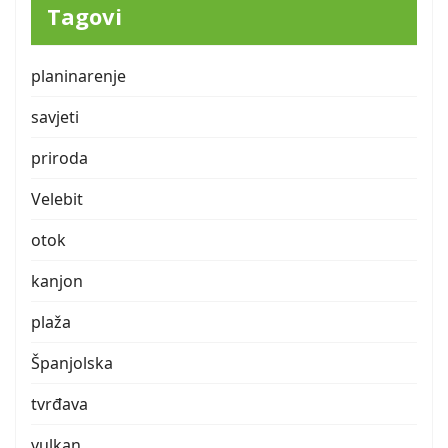
Tagovi
planinarenje
savjeti
priroda
Velebit
otok
kanjon
plaža
Španjolska
tvrđava
vulkan