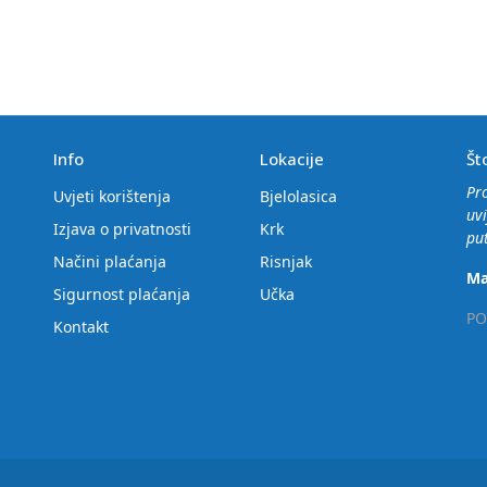
Info
Lokacije
Št
Pr
Uvjeti korištenja
Bjelolasica
uvi
Izjava o privatnosti
Krk
put
Načini plaćanja
Risnjak
Ma
Sigurnost plaćanja
Učka
PO
Kontakt