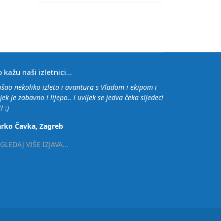
o kažu naši izletnici...
ošao nekoliko izleta i avantura s Vladom i ekipom i
jek je zabavno i lijepo.. i uvijek se jedva čeka sljedeci
! :)
rko Čavka, Zagreb
GLEDAJ VIŠE IZJAVA...