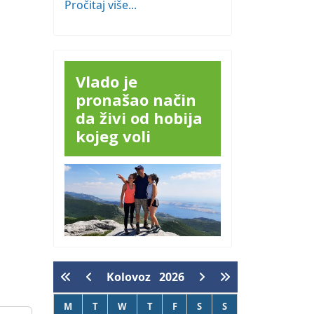
Pročitaj više...
Vlado je
pronašao način
da živi od hobija
kojeg voli
Kolovoz
2026
M
T
W
T
F
S
S