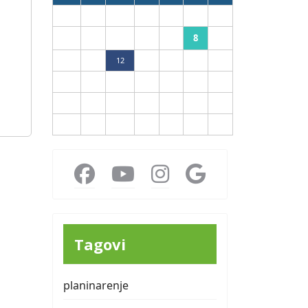
1
2
8
3
4
5
6
7
9
10
11
12
13
14
15
16
17
18
19
20
21
22
23
24
25
26
27
28
29
30
31
Tagovi
planinarenje