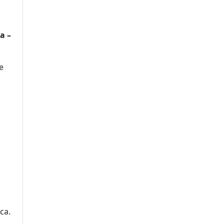
a –
se
ca.