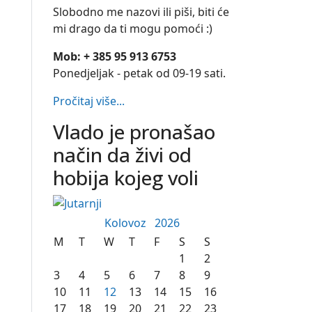
Slobodno me nazovi ili piši, biti će
mi drago da ti mogu pomoći :)
Mob: + 385 95 913 6753
Ponedjeljak - petak od 09-19 sati.
Pročitaj više...
Vlado je pronašao
način da živi od
hobija kojeg voli
Kolovoz
2026
M
T
W
T
F
S
S
1
2
3
4
5
6
7
8
9
10
11
12
13
14
15
16
17
18
19
20
21
22
23