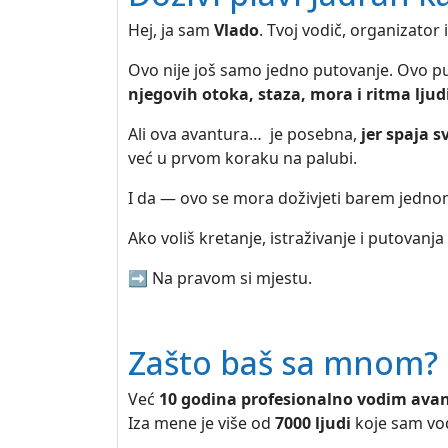
Hej, ja sam
Vlado
. Tvoj vodič, organizator 
Ovo nije još samo jedno putovanje. Ovo p
njegovih otoka, staza, mora i ritma lju
Ali ova avantura… je posebna,
jer spaja s
već u prvom koraku na palubi.
I da — ovo se mora doživjeti barem jedno
Ako voliš kretanje, istraživanje i putovanja 
➡️ Na pravom si mjestu.
Zašto baš sa mnom?
Već
10 godina profesionalno vodim avan
Iza mene je više od
7000 ljudi
koje sam vod