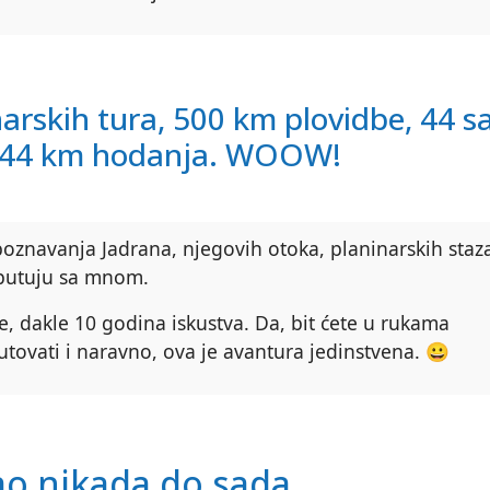
narskih tura, 500 km plovidbe, 44 s
, 44 km hodanja. WOOW!
oznavanja Jadrana, njegovih otoka, planinarskih staz
i putuju sa mnom.
, dakle 10 godina iskustva. Da, bit ćete u rukama
putovati i naravno, ova je avantura jedinstvena. 😀
kao nikada do sada