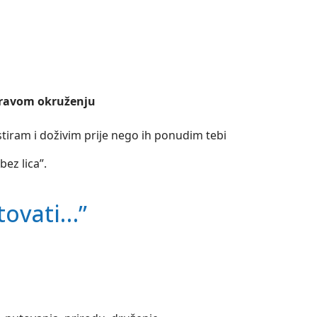
 pravom okruženju
iram i doživim prije nego ih ponudim tebi
bez lica”.
tovati…”