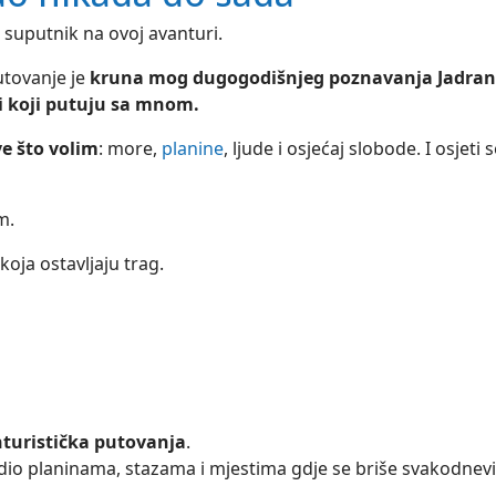
i suputnik na ovoj avanturi.
utovanje je
kruna mog dugogodišnjeg poznavanja Jadran
di koji putuju sa mnom.
ve što volim
: more,
planine
, ljude i osjećaj slobode. I osjeti 
m.
koja ostavljaju trag.
turistička putovanja
.
io planinama, stazama i mjestima gdje se briše svakodnevi