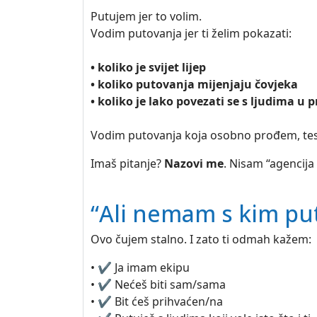
Putujem jer to volim.
Vodim putovanja jer ti želim pokazati:
• koliko je svijet lijep
• koliko putovanja mijenjaju čovjeka
• koliko je lako povezati se s ljudima u
Vodim putovanja koja osobno prođem, test
Imaš pitanje?
Nazovi me
. Nisam “agencija 
“Ali nemam s kim pu
Ovo čujem stalno. I zato ti odmah kažem:
• ✔️ Ja imam ekipu
• ✔️ Nećeš biti sam/sama
• ✔️ Bit ćeš prihvaćen/na