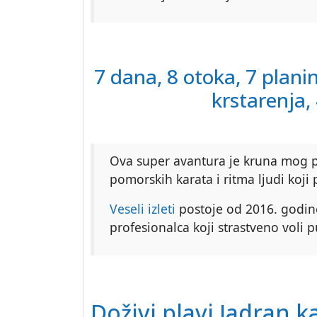
7 dana, 8 otoka, 7 plani
krstarenja
Ova super avantura je kruna mog p
pomorskih karata i ritma ljudi koj
Veseli izleti
postoje od 2016. godine
profesionalca koji strastveno voli 
Doživi plavi Jadran 