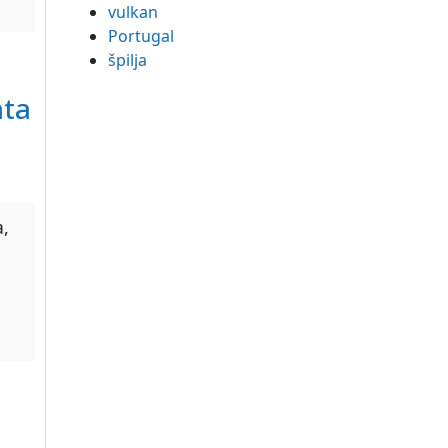
vulkan
Portugal
špilja
ata
a,