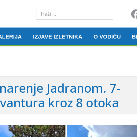
Traži
ALERIJA
IZJAVE IZLETNIKA
O VODIČU
B
inarenje Jadranom. 7-
vantura kroz 8 otoka