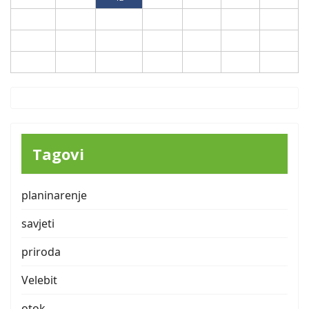
17
18
19
20
21
22
23
24
25
26
27
28
29
30
31
Tagovi
planinarenje
savjeti
priroda
Velebit
otok