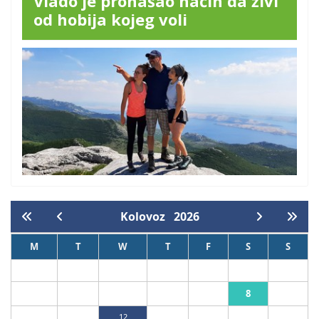
Vlado je pronašao način da živi
od hobija kojeg voli
Kolovoz
2026
M
T
W
T
F
S
S
1
2
8
3
4
5
6
7
9
10
11
12
13
14
15
16