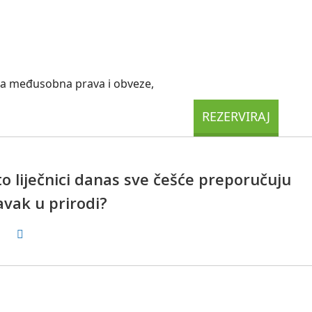
ra međusobna prava i obveze,
o liječnici danas sve češće preporučuju
avak u prirodi?