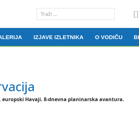
Traži
ALERIJA
IZJAVE IZLETNIKA
O VODIČU
B
rvacija
 europski Havaji. 8-dnevna planinarska avantura.