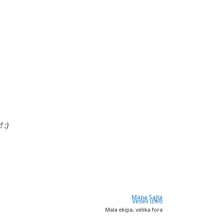
 :)
Mapa Sajta
Veseli izleti
Mala ekipa, velika fora