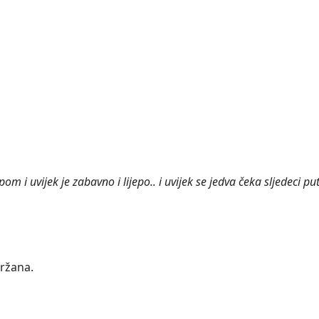
m i uvijek je zabavno i lijepo.. i uvijek se jedva čeka sljedeci put!
držana.