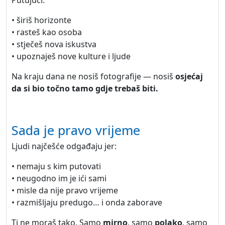
Putujući:
• širiš horizonte
• rasteš kao osoba
• stječeš nova iskustva
• upoznaješ nove kulture i ljude
Na kraju dana ne nosiš fotografije — nosiš
osjećaj
da si bio točno tamo gdje trebaš biti.
Sada je pravo vrijeme
Ljudi najčešće odgađaju jer:
• nemaju s kim putovati
• neugodno im je ići sami
• misle da nije pravo vrijeme
• razmišljaju predugo… i onda zaborave
Ti ne moraš tako. Samo
mirno
, samo
polako
, samo