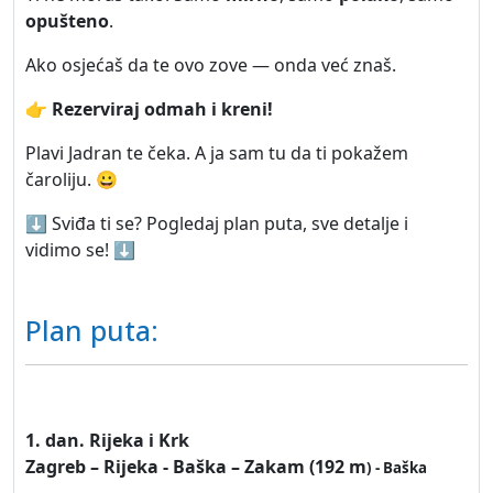
opušteno
.
Ako osjećaš da te ovo zove — onda već znaš.
👉 Rezerviraj odmah i kreni!
Plavi Jadran te čeka. A ja sam tu da ti pokažem
čaroliju. 😀
⬇️ Sviđa ti se? Pogledaj plan puta, sve detalje i
vidimo se! ⬇️
Plan puta:
1. dan. Rijeka i Krk
Zagreb – Rijeka - Baška – Zakam (192 m
) - Baška