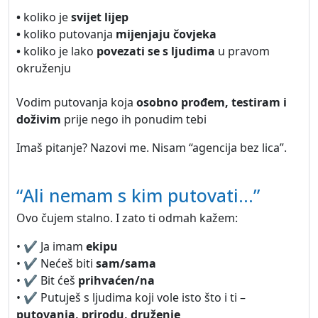
•
koliko je
svijet lijep
•
koliko putovanja
mijenjaju čovjeka
•
koliko je lako
povezati se s ljudima
u pravom
okruženju
Vodim putovanja koja
osobno prođem, testiram i
doživim
prije nego ih ponudim tebi
Imaš pitanje? Nazovi me. Nisam “agencija bez lica”.
“Ali nemam s kim putovati…”
Ovo čujem stalno. I zato ti odmah kažem:
• ✔️ Ja imam
ekipu
• ✔️ Nećeš biti
sam/sama
• ✔️ Bit ćeš
prihvaćen/na
• ✔️ Putuješ s ljudima koji vole isto što i ti –
putovanja, prirodu, druženje