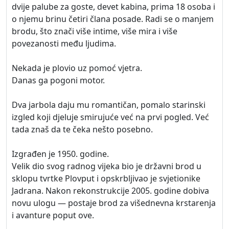
dvije palube za goste, devet kabina, prima 18 osoba i
o njemu brinu četiri člana posade. Radi se o manjem
brodu, što znači više intime, više mira i više
povezanosti među ljudima.
Nekada je plovio uz pomoć vjetra.
Danas ga pogoni motor.
Dva jarbola daju mu romantičan, pomalo starinski
izgled koji djeluje smirujuće već na prvi pogled. Već
tada znaš da te čeka nešto posebno.
Izgrađen je 1950. godine.
Velik dio svog radnog vijeka bio je državni brod u
sklopu tvrtke Plovput i opskrbljivao je svjetionike
Jadrana. Nakon rekonstrukcije 2005. godine dobiva
novu ulogu — postaje brod za višednevna krstarenja
i avanture poput ove.