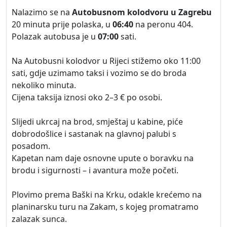
Nalazimo se na
Autobusnom kolodvoru u Zagrebu
20 minuta prije polaska, u
06:40
na peronu 404.
Polazak autobusa je u
07:00
sati.
Na Autobusni kolodvor u Rijeci stižemo oko 11:00
sati, gdje uzimamo taksi i vozimo se do broda
nekoliko minuta.
Cijena taksija iznosi oko 2–3 € po osobi.
Slijedi ukrcaj na brod, smještaj u kabine, piće
dobrodošlice i sastanak na glavnoj palubi s
posadom.
Kapetan nam daje osnovne upute o boravku na
brodu i sigurnosti – i avantura može početi.
Plovimo prema Baški na Krku, odakle krećemo na
planinarsku turu na Zakam, s kojeg promatramo
zalazak sunca.