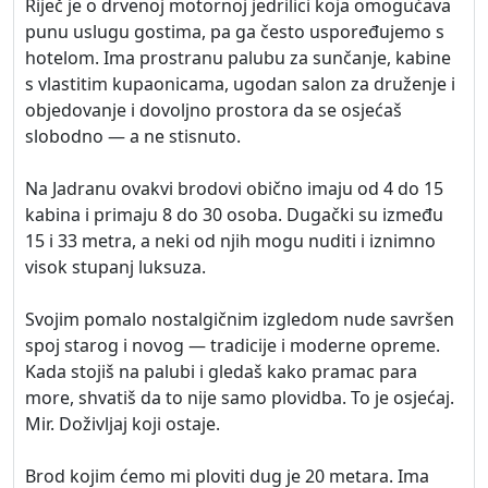
Riječ je o drvenoj motornoj jedrilici koja omogućava
punu uslugu gostima, pa ga često uspoređujemo s
hotelom. Ima prostranu palubu za sunčanje, kabine
s vlastitim kupaonicama, ugodan salon za druženje i
objedovanje i dovoljno prostora da se osjećaš
slobodno — a ne stisnuto.
Na Jadranu ovakvi brodovi obično imaju od 4 do 15
kabina i primaju 8 do 30 osoba. Dugački su između
15 i 33 metra, a neki od njih mogu nuditi i iznimno
visok stupanj luksuza.
Svojim pomalo nostalgičnim izgledom nude savršen
spoj starog i novog — tradicije i moderne opreme.
Kada stojiš na palubi i gledaš kako pramac para
more, shvatiš da to nije samo plovidba. To je osjećaj.
Mir. Doživljaj koji ostaje.
Brod kojim ćemo mi ploviti dug je 20 metara. Ima