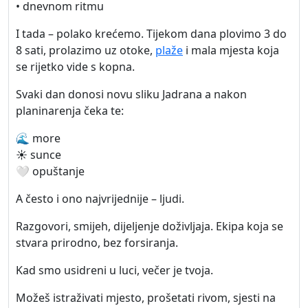
• dnevnom ritmu
I tada – polako krećemo. Tijekom dana plovimo 3 do
8 sati, prolazimo uz otoke,
plaže
i mala mjesta koja
se rijetko vide s kopna.
Svaki dan donosi novu sliku Jadrana a nakon
planinarenja čeka te:
🌊 more
☀️ sunce
🤍 opuštanje
A često i ono najvrijednije – ljudi.
Razgovori, smijeh, dijeljenje doživljaja. Ekipa koja se
stvara prirodno, bez forsiranja.
Kad smo usidreni u luci, večer je tvoja.
Možeš istraživati mjesto, prošetati rivom, sjesti na