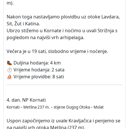
m).
Nakon toga nastavljamo plovidbu uz otoke Lavdara,
Sit, Žut i Katina.
Ubrzo stižemo u Kornate i noćimo u uvali Strižnja s
pogledom na najviši vrh arhipelaga.
Večera je u 19 sati, slobodno vrijeme i noćenje.
🥾 Duljina hodanja: 4 km
⏱️ Vrijeme hodanja: 2 sata
⛵ Vrijeme plovidbe: 8 sati
4. dan. NP Kornati
Kornati – Metlina 237 m. – stijene Dugog Otoka – Molat
Uspon započinjemo iz uvale Kravljačica i penjemo se
na najviši vrh otoka Metlina (237 m).