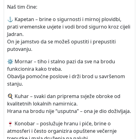
Naš tim čine:
⚓ Kapetan – brine o sigurnosti i mirnoj plovidbi,
prati vremenske uvjete i vodi brod sigurno kroz cijeli
Jadran.
On je jamstvo da se možeš opustiti i prepustiti
putovanju.
⚙️ Mornar – tiho i stalno pazi da sve na brodu
funkcionira kako treba.
Obavlja pomoćne poslove i drži brod u savršenom
stanju.
🍳 Kuhar – svaki dan priprema svježe obroke od
kvalitetnih lokalnih namirnica.
Hrana na brodu nije “usputna” – ona je dio doživljaja.
🍷 Konobar – poslužuje hranu i piće, brine o
atmosferi i često organizira opuštene večernje
trenutke i mala druženja na palubi.