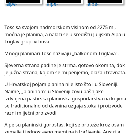
Tosc sa svojom nadmorskom visinom od 2275 m.,
moćna je planina, a nalazi se u središtu Julijskih Alpa u
Triglav grupi vrhova.
Mnogi planinari Tosc nazivaju „balkonom Triglava“.
Sjeverna strana padine je strma, gotovo okomita, dok
je južna strana, kojom se mi penjemo, blaža i travnata.
U Hrvatskoj pojam planina nije isto što i u Sloveniji.
Naime, „planinom“ u Sloveniji zovu pašnjake –
izdvojena pastirska planinska gospodarstva na kojima
se tradicionalno od davnina uzgaja stoka i proizvode
razni mliječni proizvodi.
Alpe su planinski gorostas, koji se proteže kroz osam
zemalja i jednostavno mami na istraživanje. Austrija,