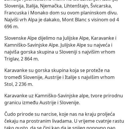
Slovenija, Italija, Njemačka, Lihtenštajn, Švicarska,
Francuska i Monako dom su ovom planinskom divu.
Najviši vrh Alpa je dakako, Mont Blanc s visinom od 4
696 m.
Slovenske Alpe dijelimo na Julijske Alpe, Karavanke i
Kamniško-Savinjske Alpe. Julijske Alpe su najveća i
najviša gorska skupina u Sloveniji s najvišim vrhom
Triglav, 2 864 m.
Karavanke su gorska skupina koja se proteže na
tromeđi Slovenije, Austrije i Italije s najvišim vrhom
Stol, 2 236 m.
Karavanke uz Kamniško-Savinjske alpe, tvore prirodnu
granicu između Austrije i Slovenije.
Čudo prirode su narcise, koje nas na kraju proljeća
čekaju na prostranim livadama. U vrijeme cvatnje rastu
tako gusto, da se čini kao da je snijeg ponovno pao.