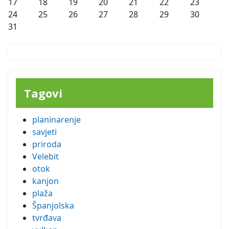
17
18
19
20
21
22
23
24
25
26
27
28
29
30
31
Tagovi
planinarenje
savjeti
priroda
Velebit
otok
kanjon
plaža
Španjolska
tvrđava