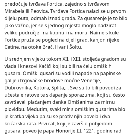
predočuje tvrđava Fortica, zajedno s tvrđavom
Mirabela ili Peovica. Tvrđava Fortica nalazi se u prvom
dijelu puta, odmah iznad grada. Za gusarenje je to bilo
jako važno, jer se s jednog mjesta moglo nadzirati
veliko područje i na kopnu i na moru. Naime s kule
Fortice pruža se pogled na cijeli grad, kanjon rijeke
Cetine, na otoke Brač, Hvar i Šoltu.
U srednjem vijeku tokom XII. i XIII. stoljeća gradom su
vladali knezovi Kačići koji su bili na čelu omiških
gusara. Omiški gusari su vodili napade na papinske
galije i trgovačke brodove moćne Venecije,
Dubrovnika, Kotora, Splita,... Sve su to bili povodi za
učestale ratove te sklapanje sporazuma, koji su često
završavali plaćanjem danka Omišanima za mirnu
plovidbu. Medutim, svaki mir s omiškim gusarima bio
je kratka vijeka pa su se protiv njih povela i dva
križarska rata. Prvi rat, koji je završio pobjedom
gusara, poveo je papa Honorije III. 1221. godine radi