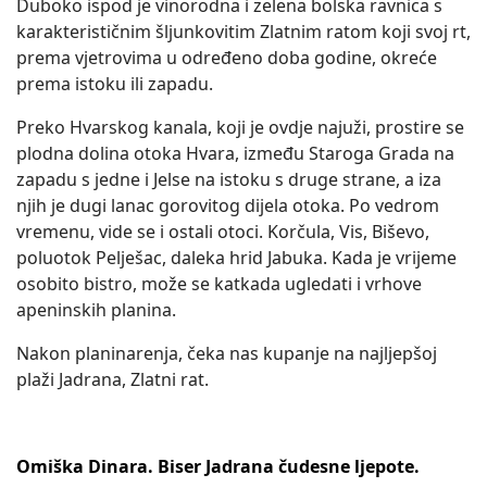
Duboko ispod je vinorodna i zelena bolska ravnica s
karakterističnim šljunkovitim Zlatnim ratom koji svoj rt,
prema vjetrovima u određeno doba godine, okreće
prema istoku ili zapadu.
Preko Hvarskog kanala, koji je ovdje najuži, prostire se
plodna dolina otoka Hvara, između Staroga Grada na
zapadu s jedne i Jelse na istoku s druge strane, a iza
njih je dugi lanac gorovitog dijela otoka. Po vedrom
vremenu, vide se i ostali otoci. Korčula, Vis, Biševo,
poluotok Pelješac, daleka hrid Jabuka. Kada je vrijeme
osobito bistro, može se katkada ugledati i vrhove
apeninskih planina.
Nakon planinarenja, čeka nas kupanje na najljepšoj
plaži Jadrana, Zlatni rat.
Omiška Dinara. Biser Jadrana čudesne ljepote.