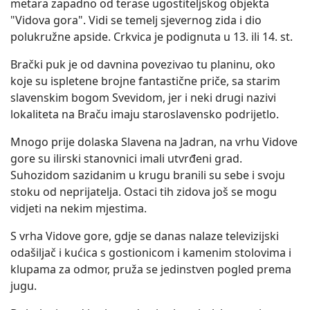
metara zapadno od terase ugostiteljskog objekta
"Vidova gora". Vidi se temelj sjevernog zida i dio
polukružne apside. Crkvica je podignuta u 13. ili 14. st.
Brački puk je od davnina povezivao tu planinu, oko
koje su ispletene brojne fantastične priče, sa starim
slavenskim bogom Svevidom, jer i neki drugi nazivi
lokaliteta na Braču imaju staroslavensko podrijetlo.
Mnogo prije dolaska Slavena na Jadran, na vrhu Vidove
gore su ilirski stanovnici imali utvrđeni grad.
Suhozidom sazidanim u krugu branili su sebe i svoju
stoku od neprijatelja. Ostaci tih zidova još se mogu
vidjeti na nekim mjestima.
S vrha Vidove gore, gdje se danas nalaze televizijski
odašiljač i kućica s gostionicom i kamenim stolovima i
klupama za odmor, pruža se jedinstven pogled prema
jugu.