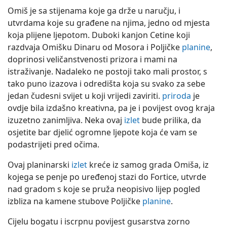
Omiš je sa stijenama koje ga drže u naručju, i
utvrdama koje su građene na njima, jedno od mjesta
koja plijene ljepotom. Duboki kanjon Cetine koji
razdvaja Omišku Dinaru od Mosora i Poljičke
planine
,
doprinosi veličanstvenosti prizora i mami na
istraživanje. Nadaleko ne postoji tako mali prostor, s
tako puno izazova i odredišta koja su svako za sebe
jedan čudesni svijet u koji vrijedi zaviriti.
priroda
je
ovdje bila izdašno kreativna, pa je i povijest ovog kraja
izuzetno zanimljiva. Neka ovaj
izlet
bude prilika, da
osjetite bar djelić ogromne ljepote koja će vam se
podastrijeti pred očima.
Ovaj planinarski
izlet
kreće iz samog grada Omiša, iz
kojega se penje po uređenoj stazi do Fortice, utvrde
nad gradom s koje se pruža neopisivo lijep pogled
izbliza na kamene stubove Poljičke
planine
.
Cijelu bogatu i iscrpnu povijest gusarstva zorno