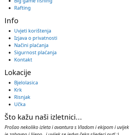
Big game fishing
Rafting
Info
Uvjeti korištenja
Izjava o privatnosti
Načini plaćanja
Sigurnost plaćanja
Kontakt
Lokacije
Bjelolasica
Krk
Risnjak
Učka
Što kažu naši izletnici...
Prošao nekoliko izleta i avantura s Vladom i ekipom i uvijek
je zabavno i lijepo.. i uvijek se jedva čeka sljedeci put! :)