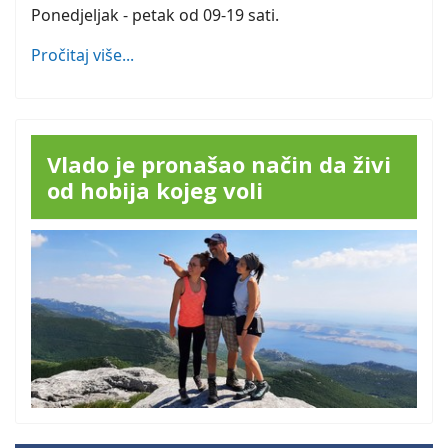
Ponedjeljak - petak od 09-19 sati.
Pročitaj više...
Vlado je pronašao način da živi
od hobija kojeg voli