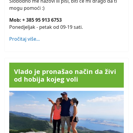
Slobodno me nazovi ili piši, biti će mi drago da ti
mogu pomoći :)
Mob: + 385 95 913 6753
Ponedjeljak - petak od 09-19 sati.
Pročitaj više...
Vlado je pronašao način da živi
od hobija kojeg voli