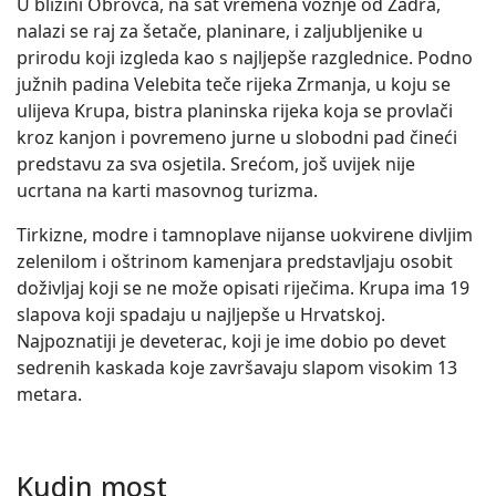
U blizini Obrovca, na sat vremena vožnje od Zadra,
nalazi se raj za šetače, planinare, i zaljubljenike u
prirodu koji izgleda kao s najljepše razglednice. Podno
južnih padina Velebita teče rijeka Zrmanja, u koju se
ulijeva Krupa, bistra planinska rijeka koja se provlači
kroz kanjon i povremeno jurne u slobodni pad čineći
predstavu za sva osjetila. Srećom, još uvijek nije
ucrtana na karti masovnog turizma.
Tirkizne, modre i tamnoplave nijanse uokvirene divljim
zelenilom i oštrinom kamenjara predstavljaju osobit
doživljaj koji se ne može opisati riječima. Krupa ima 19
slapova koji spadaju u najljepše u Hrvatskoj.
Najpoznatiji je deveterac, koji je ime dobio po devet
sedrenih kaskada koje završavaju slapom visokim 13
metara.
Kudin most