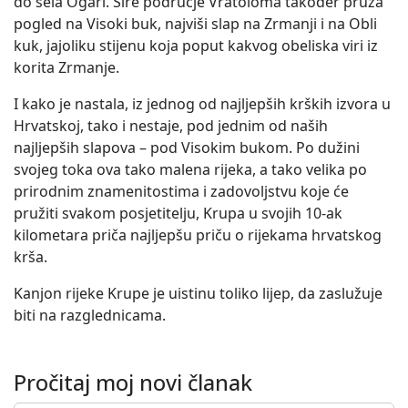
do sela Ogari. Šire područje Vratoloma također pruža
pogled na Visoki buk, najviši slap na Zrmanji i na Obli
kuk, jajoliku stijenu koja poput kakvog obeliska viri iz
korita Zrmanje.
I kako je nastala, iz jednog od najljepših krških izvora u
Hrvatskoj, tako i nestaje, pod jednim od naših
najljepših slapova – pod Visokim bukom. Po dužini
svojeg toka ova tako malena rijeka, a tako velika po
prirodnim znamenitostima i zadovoljstvu koje će
pružiti svakom posjetitelju, Krupa u svojih 10-ak
kilometara priča najljepšu priču o rijekama hrvatskog
krša.
Kanjon rijeke Krupe je uistinu toliko lijep, da zaslužuje
biti na razglednicama.
Pročitaj moj novi članak