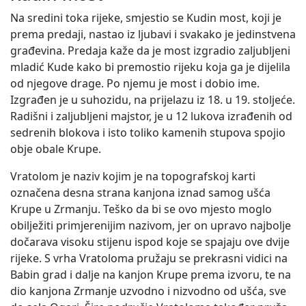
Na sredini toka rijeke, smjestio se Kudin most, koji je
prema predaji, nastao iz ljubavi i svakako je jedinstvena
građevina. Predaja kaže da je most izgradio zaljubljeni
mladić Kude kako bi premostio rijeku koja ga je dijelila
od njegove drage. Po njemu je most i dobio ime.
Izgrađen je u suhozidu, na prijelazu iz 18. u 19. stoljeće.
Radišni i zaljubljeni majstor, je u 12 lukova izrađenih od
sedrenih blokova i isto toliko kamenih stupova spojio
obje obale Krupe.
Vratolom je naziv kojim je na topografskoj karti
označena desna strana kanjona iznad samog ušća
Krupe u Zrmanju. Teško da bi se ovo mjesto moglo
obilježiti primjerenijim nazivom, jer on upravo najbolje
dočarava visoku stijenu ispod koje se spajaju ove dvije
rijeke. S vrha Vratoloma pružaju se prekrasni vidici na
Babin grad i dalje na kanjon Krupe prema izvoru, te na
dio kanjona Zrmanje uzvodno i nizvodno od ušća, sve