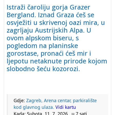
Istraži čaroliju gorja Grazer
Bergland. Iznad Graza ćeš se
osvježiti u skrivenoj oazi mira, u
zagrljaju Austrijskih Alpa. U
ovom alpskom biseru, s
pogledom na planinske
gorostase, pronaći ćeš mir i
ljepotu netaknute prirode kojom
slobodno šeću kozorozi.
Gdje:
Zagreb, Arena centar, parkiralište
kod glavnog ulaza.
Vidi kartu
Kada: Subota, 11. 7. 2026., u 7 sati