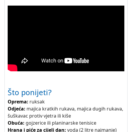
Što ponijeti?
Oprema:
ruksak
Odjeća:
majica kratkih rukava, majica dugih rukava,
šuškavac protiv vjetra ili kiše
Obuća:
gojzerice ili planinarske tenisice
Hrana i piće za cijeli dan:
voda (2 litre najmanje)