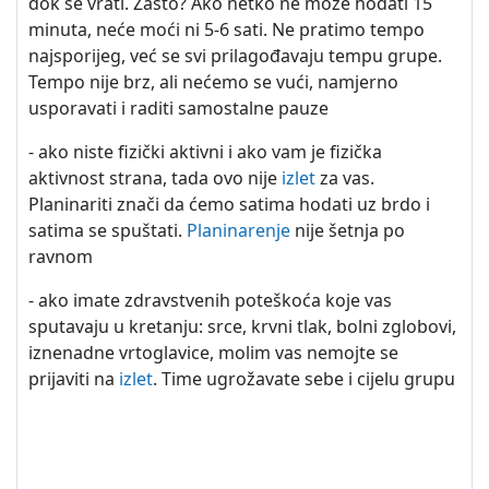
dok se vrati. Zašto? Ako netko ne može hodati 15
minuta, neće moći ni 5-6 sati. Ne pratimo tempo
najsporijeg, već se svi prilagođavaju tempu grupe.
Tempo nije brz, ali nećemo se vući, namjerno
usporavati i raditi samostalne pauze
- ako niste fizički aktivni i ako vam je fizička
aktivnost strana, tada ovo nije
izlet
za vas.
Planinariti znači da ćemo satima hodati uz brdo i
satima se spuštati.
Planinarenje
nije šetnja po
ravnom
- ako imate zdravstvenih poteškoća koje vas
sputavaju u kretanju: srce, krvni tlak, bolni zglobovi,
iznenadne vrtoglavice, molim vas nemojte se
prijaviti na
izlet
. Time ugrožavate sebe i cijelu grupu