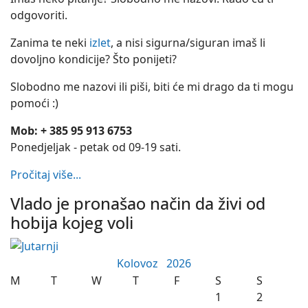
odgovoriti.
Zanima te neki
izlet
, a nisi sigurna/siguran imaš li
dovoljno kondicije? Što ponijeti?
Slobodno me nazovi ili piši, biti će mi drago da ti mogu
pomoći :)
Mob: + 385 95 913 6753
Ponedjeljak - petak od 09-19 sati.
Pročitaj više...
Vlado je pronašao način da živi od
hobija kojeg voli
Kolovoz
2026
M
T
W
T
F
S
S
1
2