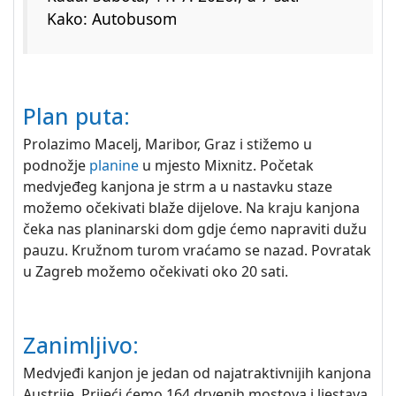
Kako: Autobusom
Plan puta:
Prolazimo Macelj, Maribor, Graz i stižemo u
podnožje
planine
u mjesto Mixnitz. Početak
medvjeđeg kanjona je strm a u nastavku staze
možemo očekivati blaže dijelove. Na kraju kanjona
čeka nas planinarski dom gdje ćemo napraviti dužu
pauzu. Kružnom turom vraćamo se nazad. Povratak
u Zagreb možemo očekivati oko 20 sati.
Zanimljivo:
Medvjeđi kanjon je jedan od najatraktivnijih kanjona
Austrije. Prijeći ćemo 164 drvenih mostova i ljestava,